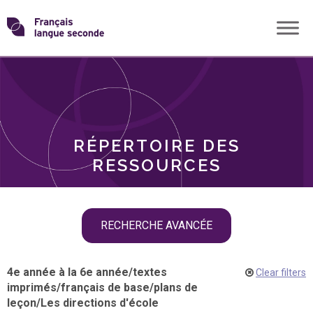
Skip
Transformons
to
THÈMES
content
le
RÔLES
français
RÉPERTOIRE DES
langue
RESSOURCES
seconde
Skip
RECHERCHE AVANCÉE
filter
navigation
4e année à la 6e année
/
textes
Clear filters
imprimés
/
français de base
/
plans de
leçon
/
Les directions d'école