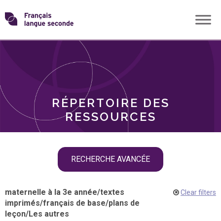
Skip
Transformons
to
THÈMES
content
le
RÔLES
français
RÉPERTOIRE DES
langue
RESSOURCES
seconde
Skip
RECHERCHE AVANCÉE
filter
navigation
maternelle à la 3e année
/
textes
Clear filters
imprimés
/
français de base
/
plans de
leçon
/
Les autres