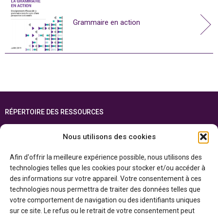
Grammaire en action
RÉPERTOIRE DES RESSOURCES
FOIRE AUX QUESTIONS
Nous utilisons des cookies
PLAN DU SITE
Afin d'offrir la meilleure expérience possible, nous utilisons des
ENGLISH
technologies telles que les cookies pour stocker et/ou accéder à
des informations sur votre appareil. Votre consentement à ces
Cette ressource est réalisée grâce au soutien financier du gouvernement de
technologies nous permettra de traiter des données telles que
l’Ontario et du gouvernement du
Canada par l’entremise du ministère du
Patrimoine canadien
votre comportement de navigation ou des identifiants uniques
sur ce site. Le refus ou le retrait de votre consentement peut