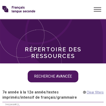
Skip
Transformons
to
THÈMES
content
le
RÔLES
français
RÉPERTOIRE DES
langue
RESSOURCES
seconde
Skip
RECHERCHE AVANCÉE
filter
navigation
7e année à la 12e année
/
textes
Clear filters
imprimés
/
intensif de français
/
grammaire