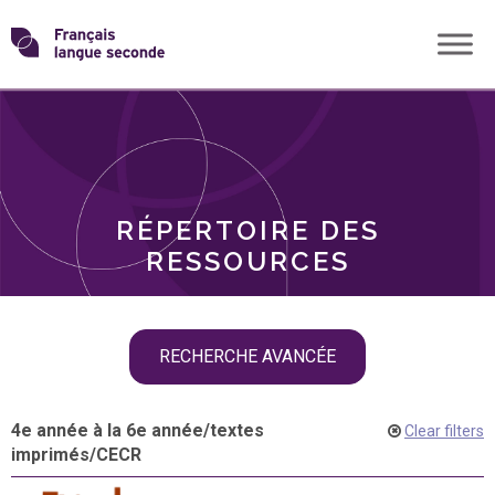
Skip
Transformons
to
THÈMES
content
le
RÔLES
français
RÉPERTOIRE DES
langue
RESSOURCES
seconde
Skip
RECHERCHE AVANCÉE
filter
navigation
4e année à la 6e année
/
textes
Clear filters
imprimés
/
CECR