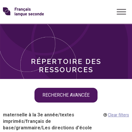
Skip
Transformons
to
THÈMES
content
le
RÔLES
français
RÉPERTOIRE DES
langue
RESSOURCES
seconde
Skip
RECHERCHE AVANCÉE
filter
navigation
maternelle à la 3e année
/
textes
Clear filters
imprimés
/
français de
base
/
grammaire
/
Les directions d'école