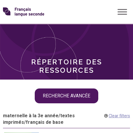
Skip
Transformons
to
THÈMES
content
le
RÔLES
français
RÉPERTOIRE DES
langue
RESSOURCES
seconde
Skip
RECHERCHE AVANCÉE
filter
navigation
maternelle à la 3e année
/
textes
Clear filters
imprimés
/
français de base