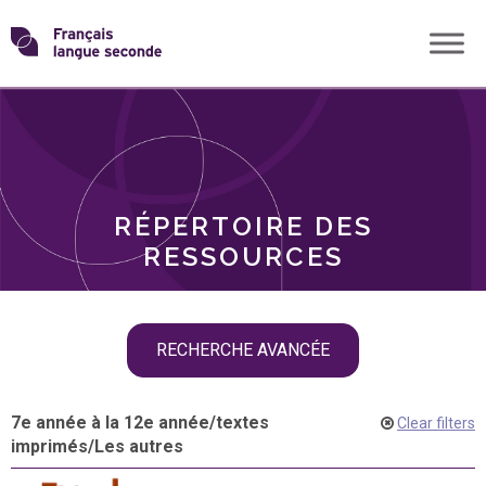
Skip
Transformons
to
THÈMES
content
le
RÔLES
français
RÉPERTOIRE DES
langue
RESSOURCES
seconde
Skip
RECHERCHE AVANCÉE
filter
navigation
7e année à la 12e année
/
textes
Clear filters
imprimés
/
Les autres