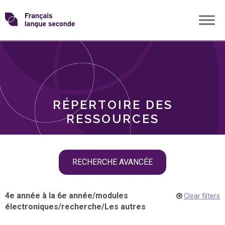
Skip
Transformons
to
THÈMES
content
le
RÔLES
français
RÉPERTOIRE DES
langue
RESSOURCES
seconde
Skip
RECHERCHE AVANCÉE
filter
navigation
4e année à la 6e année
/
modules
Clear filters
électroniques
/
recherche
/
Les autres