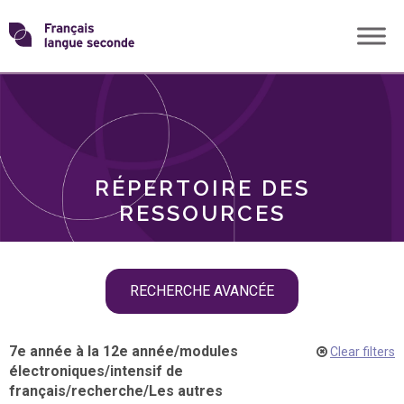
Skip
Transformons
to
THÈMES
content
le
RÔLES
français
RÉPERTOIRE DES
langue
RESSOURCES
seconde
Skip
RECHERCHE AVANCÉE
filter
navigation
7e année à la 12e année
/
modules
Clear filters
électroniques
/
intensif de
français
/
recherche
/
Les autres