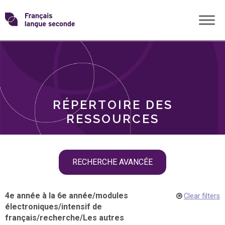
Skip
Transformons
to
THÈMES
content
le
RÔLES
français
RÉPERTOIRE DES
langue
RESSOURCES
seconde
Skip
RECHERCHE AVANCÉE
filter
navigation
4e année à la 6e année
/
modules
Clear filters
électroniques
/
intensif de
français
/
recherche
/
Les autres