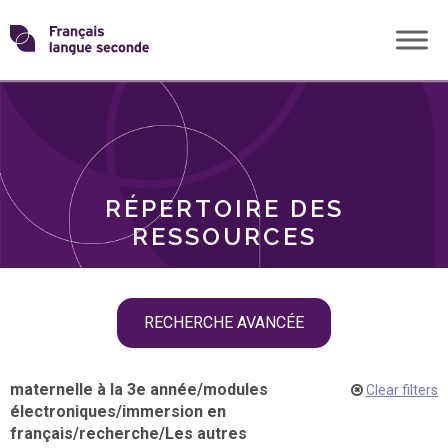
Skip
Transformons
to
THÈMES
content
le
RÔLES
français
RÉPERTOIRE DES
langue
RESSOURCES
seconde
Skip
RECHERCHE AVANCÉE
filter
navigation
maternelle à la 3e année
/
modules
Clear filters
électroniques
/
immersion en
français
/
recherche
/
Les autres