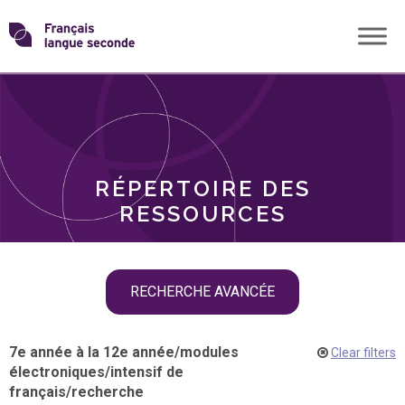
Skip
Transformons
to
THÈMES
content
le
RÔLES
français
RÉPERTOIRE DES
langue
RESSOURCES
seconde
Skip
RECHERCHE AVANCÉE
filter
navigation
7e année à la 12e année
/
modules
Clear filters
électroniques
/
intensif de
français
/
recherche