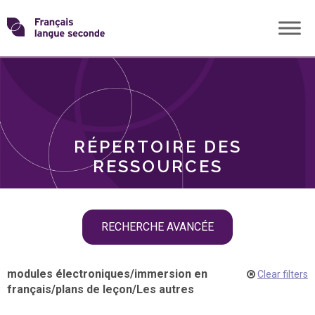
Skip
Transformons
to
THÈMES
content
le
RÔLES
français
RÉPERTOIRE DES
langue
RESSOURCES
seconde
Skip
RECHERCHE AVANCÉE
filter
navigation
modules électroniques
/
immersion en
Clear filters
français
/
plans de leçon
/
Les autres