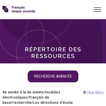
Skip
Transformons
to
THÈMES
content
le
RÔLES
français
RÉPERTOIRE DES
langue
RESSOURCES
seconde
Skip
RECHERCHE AVANCÉE
filter
navigation
4e année à la 6e année
/
modules
Clear filters
électroniques
/
français de
base
/
recherche
/
Les directions d'école