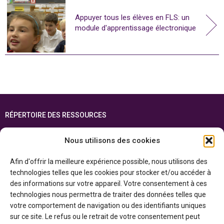
Appuyer tous les élèves en FLS: un
module d'apprentissage électronique
RÉPERTOIRE DES RESSOURCES
FOIRE AUX QUESTIONS
Nous utilisons des cookies
PLAN DU SITE
Afin d'offrir la meilleure expérience possible, nous utilisons des
ENGLISH
technologies telles que les cookies pour stocker et/ou accéder à
des informations sur votre appareil. Votre consentement à ces
Cette ressource est réalisée grâce au soutien financier du gouvernement de
technologies nous permettra de traiter des données telles que
l’Ontario et du gouvernement du
Canada par l’entremise du ministère du
Patrimoine canadien
votre comportement de navigation ou des identifiants uniques
sur ce site. Le refus ou le retrait de votre consentement peut