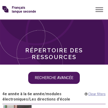
Skip
Transformons
to
THÈMES
content
le
RÔLES
français
RÉPERTOIRE DES
langue
RESSOURCES
seconde
Skip
RECHERCHE AVANCÉE
filter
navigation
4e année à la 6e année
/
modules
Clear filters
électroniques
/
Les directions d'école