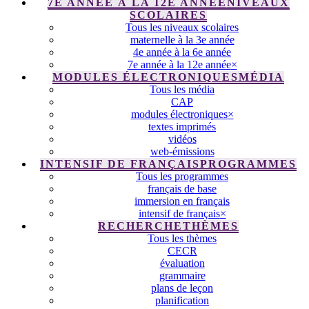
7E ANNÉE À LA 12E ANNÉE
NIVEAUX
SCOLAIRES
Tous les niveaux scolaires
maternelle à la 3e année
4e année à la 6e année
7e année à la 12e année
×
MODULES ÉLECTRONIQUES
MÉDIA
Tous les média
CAP
modules électroniques
×
textes imprimés
vidéos
web-émissions
INTENSIF DE FRANÇAIS
PROGRAMMES
Tous les programmes
français de base
immersion en français
intensif de français
×
RECHERCHE
THÈMES
Tous les thèmes
CECR
évaluation
grammaire
plans de leçon
planification