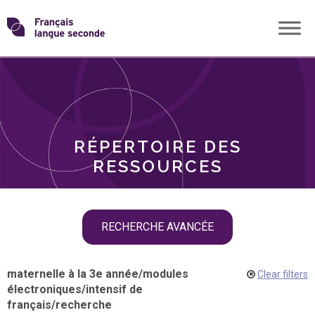
Skip
Transformons
to
THÈMES
content
le
RÔLES
français
RÉPERTOIRE DES
langue
RESSOURCES
seconde
Skip
RECHERCHE AVANCÉE
filter
navigation
maternelle à la 3e année
/
modules
Clear filters
électroniques
/
intensif de
français
/
recherche