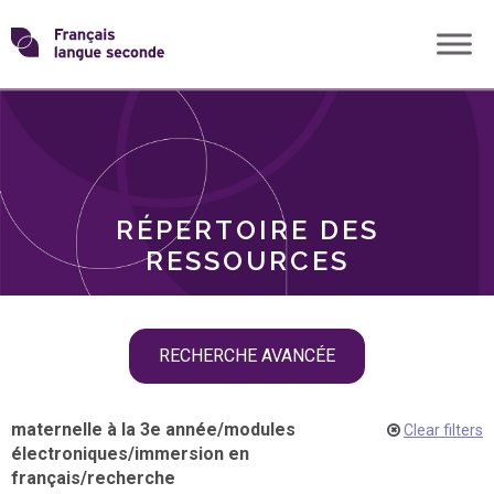
Skip
Transformons
to
THÈMES
content
le
RÔLES
français
RÉPERTOIRE DES
langue
RESSOURCES
seconde
Skip
RECHERCHE AVANCÉE
filter
navigation
maternelle à la 3e année
/
modules
Clear filters
électroniques
/
immersion en
français
/
recherche