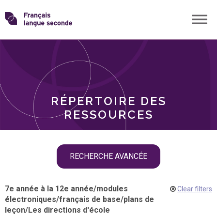
Skip
Transformons
to
THÈMES
content
le
RÔLES
français
RÉPERTOIRE DES
langue
RESSOURCES
seconde
Skip
RECHERCHE AVANCÉE
filter
navigation
7e année à la 12e année
/
modules
Clear filters
électroniques
/
français de base
/
plans de
leçon
/
Les directions d'école