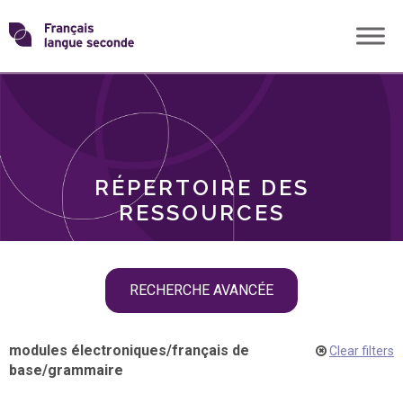
Skip
Transformons
to
THÈMES
content
le
RÔLES
français
RÉPERTOIRE DES
langue
RESSOURCES
seconde
Skip
RECHERCHE AVANCÉE
filter
navigation
modules électroniques
/
français de
Clear filters
base
/
grammaire