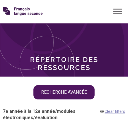
Skip
Transformons
to
THÈMES
content
le
RÔLES
français
RÉPERTOIRE DES
langue
RESSOURCES
seconde
Skip
RECHERCHE AVANCÉE
filter
navigation
7e année à la 12e année
/
modules
Clear filters
électroniques
/
évaluation