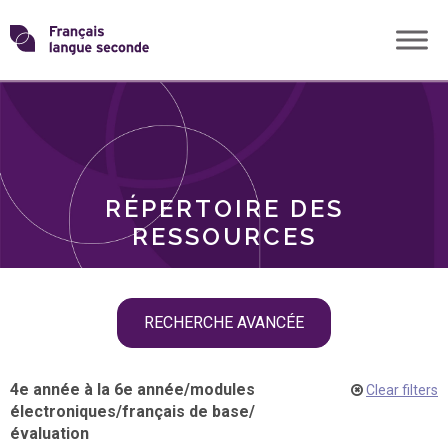
Skip
Transformons
to
THÈMES
content
le
RÔLES
français
RÉPERTOIRE DES
langue
RESSOURCES
seconde
Skip
RECHERCHE AVANCÉE
filter
navigation
4e année à la 6e année
/
modules
Clear filters
électroniques
/
français de base
/
évaluation