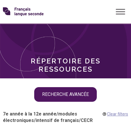
Skip
Transformons
to
THÈMES
content
le
RÔLES
français
RÉPERTOIRE DES
langue
RESSOURCES
seconde
Skip
RECHERCHE AVANCÉE
filter
navigation
7e année à la 12e année
/
modules
Clear filters
électroniques
/
intensif de français
/
CECR