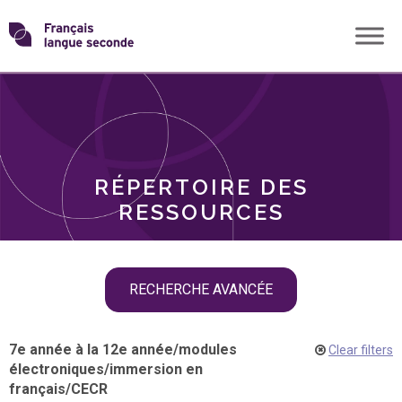
Skip
Transformons
to
THÈMES
content
le
RÔLES
français
RÉPERTOIRE DES
langue
RESSOURCES
seconde
Skip
RECHERCHE AVANCÉE
filter
navigation
7e année à la 12e année
/
modules
Clear filters
électroniques
/
immersion en
français
/
CECR