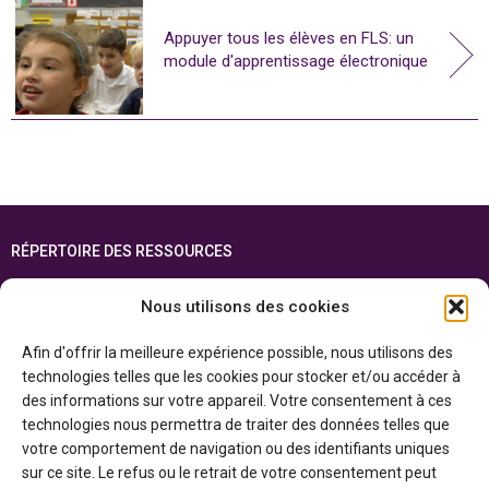
Appuyer tous les élèves en FLS: un
module d'apprentissage électronique
RÉPERTOIRE DES RESSOURCES
FOIRE AUX QUESTIONS
Nous utilisons des cookies
PLAN DU SITE
Afin d'offrir la meilleure expérience possible, nous utilisons des
ENGLISH
technologies telles que les cookies pour stocker et/ou accéder à
des informations sur votre appareil. Votre consentement à ces
Cette ressource est réalisée grâce au soutien financier du gouvernement de
technologies nous permettra de traiter des données telles que
l’Ontario et du gouvernement du
Canada par l’entremise du ministère du
Patrimoine canadien
votre comportement de navigation ou des identifiants uniques
sur ce site. Le refus ou le retrait de votre consentement peut