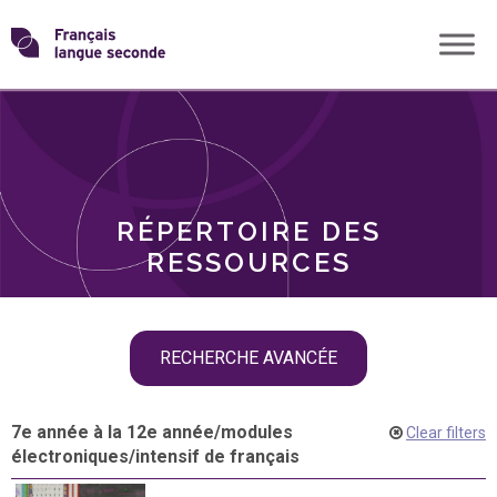
Skip
Transformons
to
THÈMES
content
le
RÔLES
français
RÉPERTOIRE DES
langue
RESSOURCES
seconde
Skip
RECHERCHE AVANCÉE
filter
navigation
7e année à la 12e année
/
modules
Clear filters
électroniques
/
intensif de français