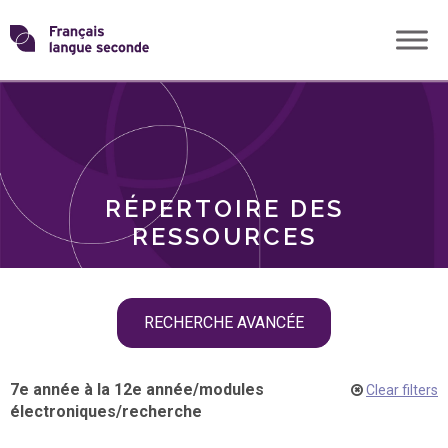
Skip
Transformons
to
THÈMES
content
le
RÔLES
français
RÉPERTOIRE DES
langue
RESSOURCES
seconde
Skip
RECHERCHE AVANCÉE
filter
navigation
7e année à la 12e année
/
modules
Clear filters
électroniques
/
recherche