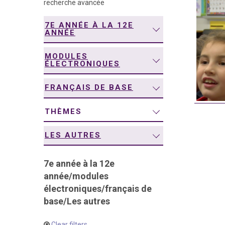
recherche avancée
navigation
7E ANNÉE À LA 12E
ANNÉE
MODULES
ÉLECTRONIQUES
FRANÇAIS DE BASE
THÈMES
LES AUTRES
7e année à la 12e
année
/
modules
électroniques
/
français de
base
/
Les autres
Clear filters