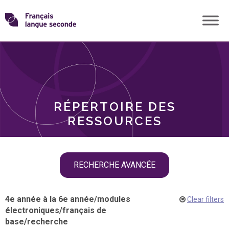
Skip
Transformons
to
THÈMES
content
le
RÔLES
français
RÉPERTOIRE DES
langue
RESSOURCES
seconde
Skip
RECHERCHE AVANCÉE
filter
navigation
4e année à la 6e année
/
modules
Clear filters
électroniques
/
français de
base
/
recherche