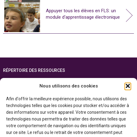
Appuyer tous les élèves en FLS: un
module d'apprentissage électronique
RÉPERTOIRE DES RESSOURCES
FOIRE AUX QUESTIONS
Nous utilisons des cookies
PLAN DU SITE
Afin d'offrir la meilleure expérience possible, nous utilisons des
ENGLISH
technologies telles que les cookies pour stocker et/ou accéder à
des informations sur votre appareil. Votre consentement à ces
Cette ressource est réalisée grâce au soutien financier du gouvernement de
technologies nous permettra de traiter des données telles que
l’Ontario et du gouvernement du
Canada par l’entremise du ministère du
Patrimoine canadien
votre comportement de navigation ou des identifiants uniques
sur ce site. Le refus ou le retrait de votre consentement peut