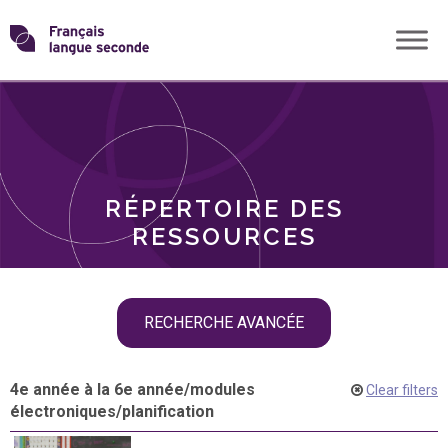
Skip
Transformons
to
THÈMES
content
le
RÔLES
français
RÉPERTOIRE DES
langue
RESSOURCES
seconde
Skip
RECHERCHE AVANCÉE
filter
navigation
4e année à la 6e année
/
modules
Clear filters
électroniques
/
planification