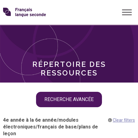
Skip
Transformons
to
THÈMES
content
le
RÔLES
français
RÉPERTOIRE DES
langue
RESSOURCES
seconde
Skip
RECHERCHE AVANCÉE
filter
navigation
4e année à la 6e année
/
modules
Clear filters
électroniques
/
français de base
/
plans de
leçon