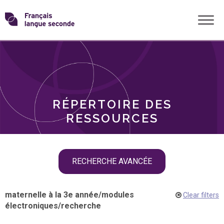
Skip
Transformons
to
THÈMES
content
le
RÔLES
français
RÉPERTOIRE DES
langue
RESSOURCES
seconde
Skip
RECHERCHE AVANCÉE
filter
navigation
maternelle à la 3e année
/
modules
Clear filters
électroniques
/
recherche