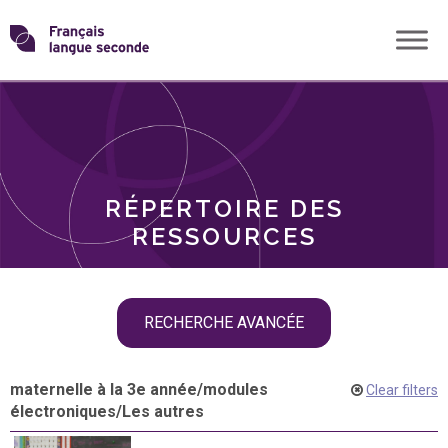
Skip
Transformons
to
THÈMES
content
le
RÔLES
français
RÉPERTOIRE DES
langue
RESSOURCES
seconde
Skip
RECHERCHE AVANCÉE
filter
navigation
maternelle à la 3e année
/
modules
Clear filters
électroniques
/
Les autres