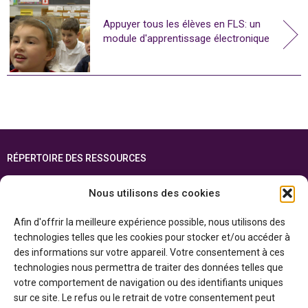
Appuyer tous les élèves en FLS: un
module d'apprentissage électronique
RÉPERTOIRE DES RESSOURCES
FOIRE AUX QUESTIONS
Nous utilisons des cookies
PLAN DU SITE
Afin d'offrir la meilleure expérience possible, nous utilisons des
ENGLISH
technologies telles que les cookies pour stocker et/ou accéder à
des informations sur votre appareil. Votre consentement à ces
Cette ressource est réalisée grâce au soutien financier du gouvernement de
technologies nous permettra de traiter des données telles que
l’Ontario et du gouvernement du
Canada par l’entremise du ministère du
Patrimoine canadien
votre comportement de navigation ou des identifiants uniques
sur ce site. Le refus ou le retrait de votre consentement peut