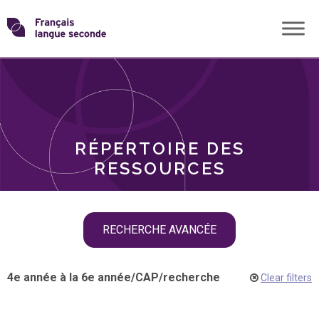
Skip
Transformons
to
THÈMES
content
le
RÔLES
français
RÉPERTOIRE DES
langue
RESSOURCES
seconde
Skip
RECHERCHE AVANCÉE
filter
navigation
4e année à la 6e année
/
CAP
/
recherche
Clear filters