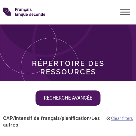
Skip
Transformons
to
THÈMES
content
le
RÔLES
français
RÉPERTOIRE DES
langue
RESSOURCES
seconde
Skip
RECHERCHE AVANCÉE
filter
navigation
CAP
/
intensif de français
/
planification
/
Les
Clear filters
autres