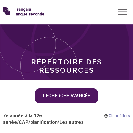
Skip
Transformons
to
THÈMES
content
le
RÔLES
français
RÉPERTOIRE DES
langue
RESSOURCES
seconde
Skip
RECHERCHE AVANCÉE
filter
navigation
7e année à la 12e
Clear filters
année
/
CAP
/
planification
/
Les autres