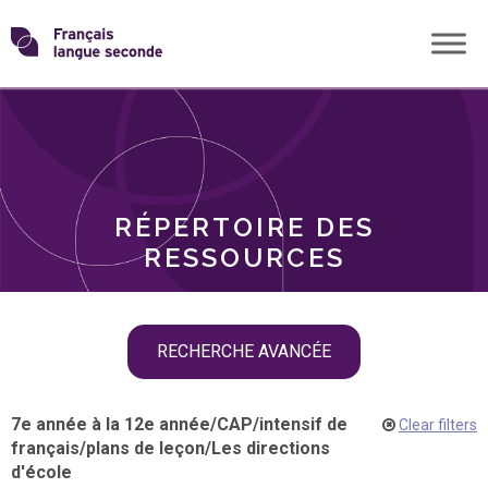
Skip
Transformons
to
THÈMES
content
le
RÔLES
français
RÉPERTOIRE DES
langue
RESSOURCES
seconde
Skip
RECHERCHE AVANCÉE
filter
navigation
7e année à la 12e année
/
CAP
/
intensif de
Clear filters
français
/
plans de leçon
/
Les directions
d'école