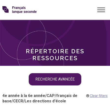
Skip
Transformons
to
THÈMES
content
le
RÔLES
français
RÉPERTOIRE DES
langue
RESSOURCES
seconde
Skip
RECHERCHE AVANCÉE
filter
navigation
4e année à la 6e année
/
CAP
/
français de
Clear filters
base
/
CECR
/
Les directions d'école