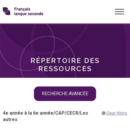
Skip
Transformons
to
THÈMES
content
le
RÔLES
français
RÉPERTOIRE DES
langue
RESSOURCES
seconde
Skip
RECHERCHE AVANCÉE
filter
navigation
4e année à la 6e année
/
CAP
/
CECR
/
Les
Clear filters
autres