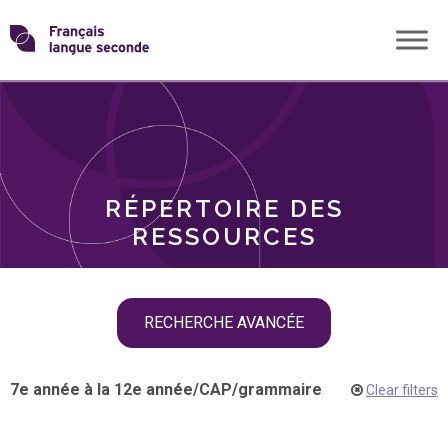
Skip
Transformons
to
THÈMES
content
le
RÔLES
français
RÉPERTOIRE DES
langue
RESSOURCES
seconde
Skip
RECHERCHE AVANCÉE
filter
navigation
7e année à la 12e année
/
CAP
/
grammaire
Clear filters