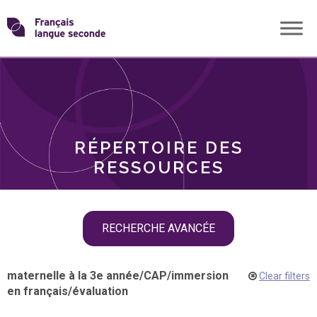
Skip
Transformons
to
THÈMES
content
le
RÔLES
français
RÉPERTOIRE DES
langue
RESSOURCES
seconde
Skip
RECHERCHE AVANCÉE
filter
navigation
maternelle à la 3e année
/
CAP
/
immersion
Clear filters
en français
/
évaluation