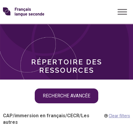
Skip
Transformons
to
THÈMES
content
le
RÔLES
français
RÉPERTOIRE DES
langue
RESSOURCES
seconde
Skip
RECHERCHE AVANCÉE
filter
navigation
CAP
/
immersion en français
/
CECR
/
Les
Clear filters
autres