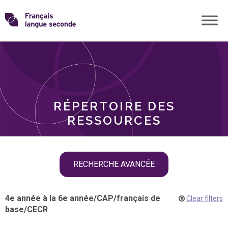
Skip
Transformons
to
THÈMES
content
le
RÔLES
français
RÉPERTOIRE DES
langue
RESSOURCES
seconde
Skip
RECHERCHE AVANCÉE
filter
navigation
4e année à la 6e année
/
CAP
/
français de
Clear filters
base
/
CECR