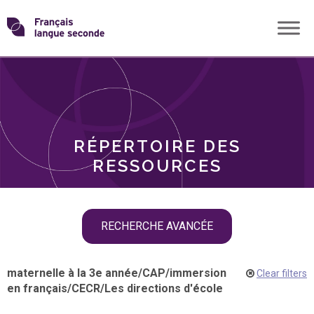
Skip
Transformons
to
THÈMES
content
le
RÔLES
français
RÉPERTOIRE DES
langue
RESSOURCES
seconde
Skip
RECHERCHE AVANCÉE
filter
navigation
maternelle à la 3e année
/
CAP
/
immersion
Clear filters
en français
/
CECR
/
Les directions d'école