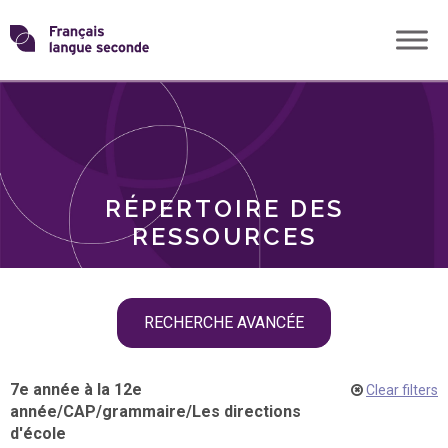
Skip
Transformons
to
THÈMES
content
le
RÔLES
français
RÉPERTOIRE DES
langue
RESSOURCES
seconde
Skip
RECHERCHE AVANCÉE
filter
navigation
7e année à la 12e
Clear filters
année
/
CAP
/
grammaire
/
Les directions
d'école