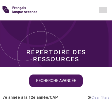
Skip
Transformons
to
THÈMES
content
le
RÔLES
français
RÉPERTOIRE DES
langue
RESSOURCES
seconde
Skip
RECHERCHE AVANCÉE
filter
navigation
7e année à la 12e année
/
CAP
Clear filters