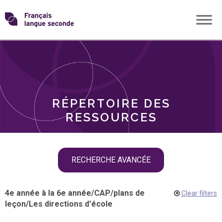
Skip
Transformons
to
THÈMES
content
le
RÔLES
français
RÉPERTOIRE DES
langue
RESSOURCES
seconde
Skip
RECHERCHE AVANCÉE
filter
navigation
4e année à la 6e année
/
CAP
/
plans de
Clear filters
leçon
/
Les directions d'école