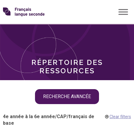
Skip
Transformons
to
THÈMES
content
le
RÔLES
français
RÉPERTOIRE DES
langue
RESSOURCES
seconde
Skip
RECHERCHE AVANCÉE
filter
navigation
4e année à la 6e année
/
CAP
/
français de
Clear filters
base