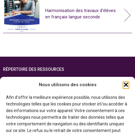
Harmonisation des travaux d’élèves
en français langue seconde
RÉPERTOIRE DES RESSOURCES
FOIRE AUX QUESTIONS
Nous utilisons des cookies
PLAN DU SITE
Afin d'offrir la meilleure expérience possible, nous utilisons des
ENGLISH
technologies telles que les cookies pour stocker et/ou accéder à
des informations sur votre appareil. Votre consentement à ces
Cette ressource est réalisée grâce au soutien financier du gouvernement de
technologies nous permettra de traiter des données telles que
l’Ontario et du gouvernement du
Canada par l’entremise du ministère du
Patrimoine canadien
votre comportement de navigation ou des identifiants uniques
sur ce site. Le refus ou le retrait de votre consentement peut