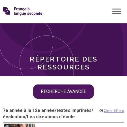
Skip
Transformons
to
THÈMES
content
le
RÔLES
français
RÉPERTOIRE DES
langue
RESSOURCES
seconde
Skip
RECHERCHE AVANCÉE
filter
navigation
7e année à la 12e année
/
textes imprimés
/
Clear filters
évaluation
/
Les directions d'école