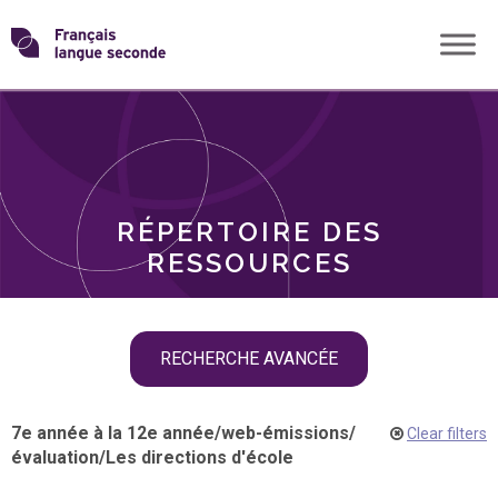
Skip
Transformons
to
THÈMES
content
le
RÔLES
français
RÉPERTOIRE DES
langue
RESSOURCES
seconde
Skip
RECHERCHE AVANCÉE
filter
navigation
7e année à la 12e année
/
web-émissions
/
Clear filters
évaluation
/
Les directions d'école