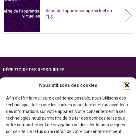
Série de l’apprentissage virtuel en
FLS
RÉPERTOIRE DES RESSOURCES
FOIRE AUX QUESTIONS
Nous utilisons des cookies
PLAN DU SITE
Afin d'offrir la meilleure expérience possible, nous utilisons des
ENGLISH
technologies telles que les cookies pour stocker et/ou accéder à
des informations sur votre appareil. Votre consentement à ces
Cette ressource est réalisée grâce au soutien financier du gouvernement de
technologies nous permettra de traiter des données telles que
l’Ontario et du gouvernement du
Canada par l’entremise du ministère du
Patrimoine canadien
votre comportement de navigation ou des identifiants uniques
sur ce site. Le refus ou le retrait de votre consentement peut