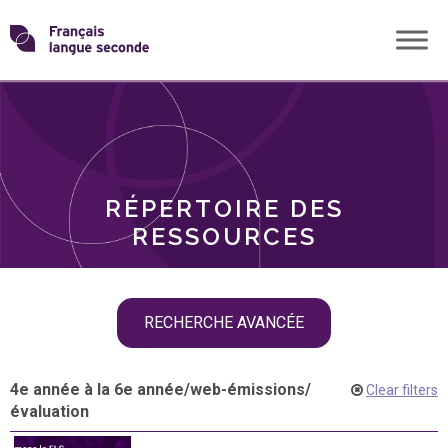
Skip
Transformons
to
THÈMES
content
le
RÔLES
français
RÉPERTOIRE DES
langue
RESSOURCES
seconde
Skip
RECHERCHE AVANCÉE
filter
navigation
4e année à la 6e année
/
web-émissions
/
Clear filters
évaluation